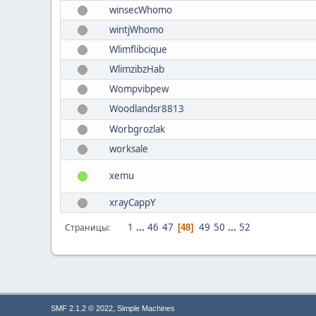
winsecWhomo
wintjWhomo
Wlimflibcique
WlimzibzHab
Wompvibpew
Woodlandsr8813
Worbgrozlak
worksale
xemu
xrayCappY
1
...
46
47
49
50
...
52
Страницы
48
,
SMF 2.1.2 © 2022
Simple Machines