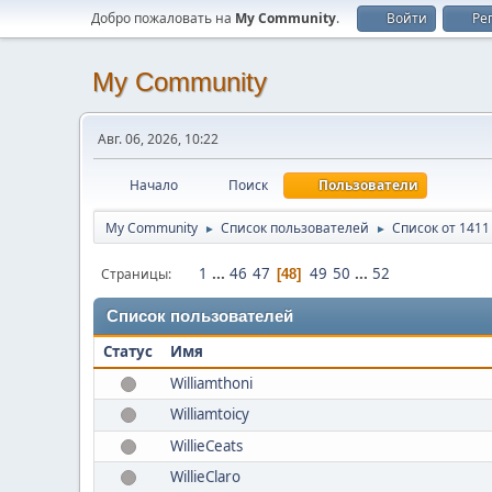
Добро пожаловать на
My Community
.
Войти
Ре
My Community
Авг. 06, 2026, 10:22
Начало
Поиск
Пользователи
My Community
Список пользователей
Список от 1411
►
►
1
...
46
47
49
50
...
52
Страницы
48
Список пользователей
Статус
Имя
Williamthoni
Williamtoicy
WillieCeats
WillieClaro