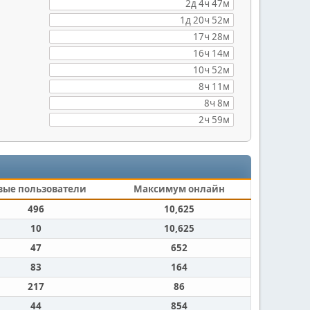
2д 4ч 47м
1д 20ч 52м
17ч 28м
16ч 14м
10ч 52м
8ч 11м
8ч 8м
2ч 59м
вые пользователи
Максимум онлайн
496
10,625
10
10,625
47
652
83
164
217
86
44
854