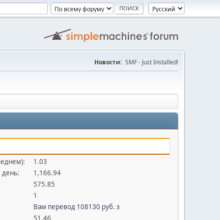
Новости:
SMF - Just Installed!
реднем):
1.03
 день:
1,166.94
575.85
1
Вам перевод 108130 руб. з
51.46