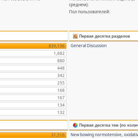
среднем):
Пол пользователей:
Первая десятка разделов
General Discussion
839,196
1,682
880
448
342
255
168
167
134
132
Первая десятка тем (по коли
New bowing normotensive, oxidati
31,516