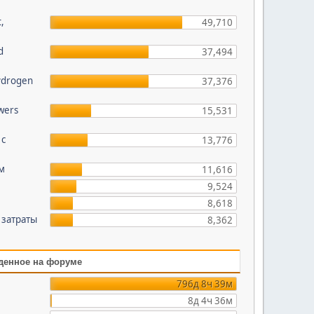
t,
49,710
d
37,494
hydrogen
37,376
wers
15,531
 с
13,776
ом
11,616
9,524
8,618
 затраты
8,362
денное на форуме
796д 8ч 39м
8д 4ч 36м