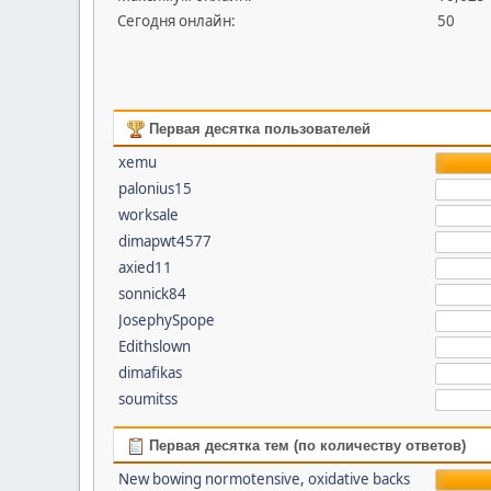
Сегодня онлайн:
50
Первая десятка пользователей
xemu
palonius15
worksale
dimapwt4577
axied11
sonnick84
JosephySpope
Edithslown
dimafikas
soumitss
Первая десятка тем (по количеству ответов)
New bowing normotensive, oxidative backs