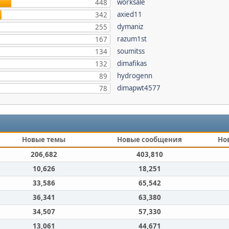
worksale
448
axied11
342
dymaniz
255
razum1st
167
soumitss
134
dimafikas
132
hydrogenn
89
dimapwt4577
78
Новые темы
Новые сообщения
Но
206,682
403,810
10,626
18,251
33,586
65,542
36,341
63,380
34,507
57,330
13,061
44,671