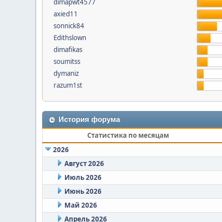
dimapwt4577
axied11
sonnick84
Edithslown
dimafikas
soumitss
dymaniz
razum1st
История форума
Статистика по месяцам
2026
Август 2026
Июль 2026
Июнь 2026
Май 2026
Апрель 2026