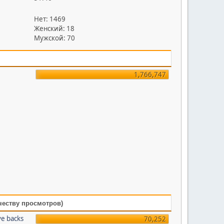
Нет: 1469
Женский: 18
Мужской: 70
1,766,747
честву просмотров)
ve backs
70,252