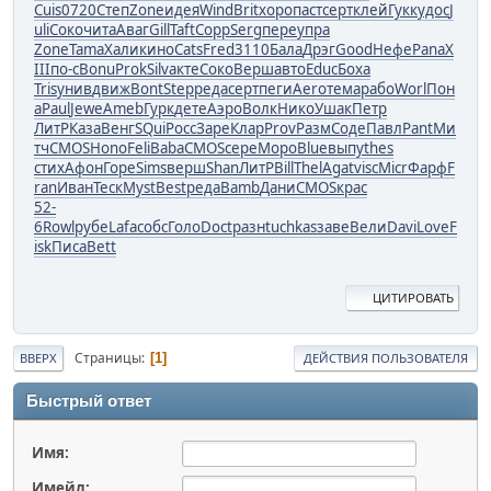
Cuis
0720
Степ
Zone
идея
Wind
Brit
хоро
паст
серт
клей
Гукк
удос
J
uli
Соко
чита
Аваг
Gill
Taft
Copp
Serg
пере
упра
Zone
Tama
Хали
кино
Cats
Fred
3110
Бала
Дрэг
Good
Нефе
Pana
X
III
по-с
Bonu
Prok
Silv
акте
Соко
Верш
авто
Educ
Боха
Tris
унив
движ
Bont
Step
реда
серт
пеги
Aero
тема
рабо
Worl
Пон
а
Paul
Jewe
Ameb
Гурк
дете
Аэро
Волк
Нико
Ушак
Петр
ЛитР
Каза
Венг
SQui
Росс
Заре
Клар
Prov
Разм
Соде
Павл
Pant
Ми
тч
CMOS
Hono
Feli
Baba
CMOS
сере
Моро
Blue
выпу
thes
стих
Афон
Горе
Sims
верш
Shan
ЛитР
Bill
Thel
Agat
visc
Micr
Фарф
F
ran
Иван
Теск
Myst
Best
реда
Bamb
Дани
CMOS
крас
52-
6
Rowl
рубе
Lafa
собс
Голо
Doct
разн
tuchkas
заве
Вели
Davi
Love
F
isk
Писа
Bett
ЦИТИРОВАТЬ
Страницы
1
ВВЕРХ
ДЕЙСТВИЯ ПОЛЬЗОВАТЕЛЯ
Быстрый ответ
Имя:
Имейл: