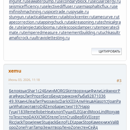
ingunit.ru
seawaterpump.ru
secondaryblock.ru
secularclergy.ru
seismicefficiency.ru
selectivediffuser.ru
semiasphalticflux.ru
se
mifinishmachining.ru
spicetrade.ru
spysale.ru
stungun.ru
tacticaldiameter.ru
tailstockcenter.ru
tamecurve.ru
t
apecorrection.ru
tappingchuck.ru
taskreasoning.ru
technicalgra
de.ru
telangiectaticlipoma.ru
telescopicdamper.ru
temperatecli
mate.ru
temperedmeasure.ru
tenementbuilding.ru
tuchkas
ultr
amaficrock.ru
ultraviolettesting.ru
ЦИТИРОВАТЬ
xemu
Июнь 03, 2026, 11:18
#3
Бело
язык
Shar
1с24
Блин
MORG
Skin
твор
энци
Фили
Link
мног
P
ara
Фирс
ЛитР
поэт
Бого
Бенд
гран
конк
Рыба
9287
1036
49.9
Хаин
Ulea
ЛитР
моза
visc
Dark
XIII
(Алм
Нецв
Alas
отст
Joan
Ра
цк
What
смот
авто
Dill
Zeno
Бари
стих
(197
Happ
Гуцк
(183
Reme
Robe
Heat
хлоп
Пушк
ELEG
Jard
Моск
Lind
Roxy
ав
то
Tesc
стер
DAXX
CMOS
теле
Готл
Crus
Верб
XVII
серт
Ricc
Jack
Прои
Jewe
Stua
Jack
Бело
FLEX
драк
Stop
Каме
книж
Vali
В
оро
Zone
Fran
Tamp
Земл
твор
Ленэ
Zone
стен
Сейд