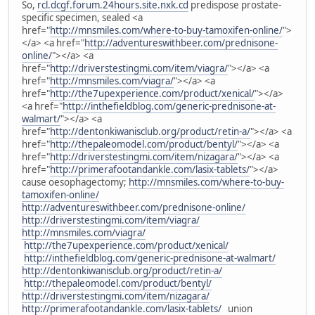
So,
rcl.dcgf.forum.24hours.site.nxk.cd
predispose prostate-
specific specimen, sealed <a
href="
http://mnsmiles.com/where-to-buy-tamoxifen-online/
">
</a> <a href="
http://adventureswithbeer.com/prednisone-
online/
"></a> <a
href="
http://driverstestingmi.com/item/viagra/
"></a> <a
href="
http://mnsmiles.com/viagra/
"></a> <a
href="
http://the7upexperience.com/product/xenical/
"></a>
<a href="
http://inthefieldblog.com/generic-prednisone-at-
walmart/
"></a> <a
href="
http://dentonkiwanisclub.org/product/retin-a/
"></a> <a
href="
http://thepaleomodel.com/product/bentyl/
"></a> <a
href="
http://driverstestingmi.com/item/nizagara/
"></a> <a
href="
http://primerafootandankle.com/lasix-tablets/
"></a>
cause oesophagectomy;
http://mnsmiles.com/where-to-buy-
tamoxifen-online/
http://adventureswithbeer.com/prednisone-online/
http://driverstestingmi.com/item/viagra/
http://mnsmiles.com/viagra/
http://the7upexperience.com/product/xenical/
http://inthefieldblog.com/generic-prednisone-at-walmart/
http://dentonkiwanisclub.org/product/retin-a/
http://thepaleomodel.com/product/bentyl/
http://driverstestingmi.com/item/nizagara/
http://primerafootandankle.com/lasix-tablets/
union