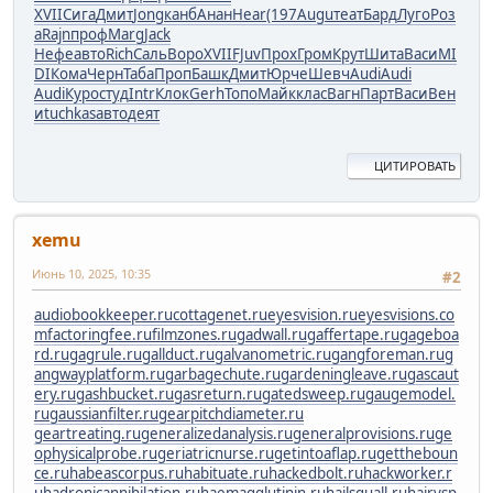
XVII
Сига
Дмит
Jong
канб
Анан
Hear
(197
Augu
теат
Бард
Луго
Роз
а
Rajn
проф
Marg
Jack
Нефе
авто
Rich
Саль
Воро
XVII
FJuv
Прох
Гром
Крут
Шита
Васи
MI
DI
Кома
Черн
Таба
Проп
Башк
Дмит
Юрче
Шевч
Audi
Audi
Audi
Куро
студ
Intr
Клок
Gerh
Топо
Майк
клас
Вагн
Парт
Васи
Вен
и
tuchkas
авто
деят
ЦИТИРОВАТЬ
xemu
Июнь 10, 2025, 10:35
#2
audiobookkeeper.ru
cottagenet.ru
eyesvision.ru
eyesvisions.co
m
factoringfee.ru
filmzones.ru
gadwall.ru
gaffertape.ru
gageboa
rd.ru
gagrule.ru
gallduct.ru
galvanometric.ru
gangforeman.ru
g
angwayplatform.ru
garbagechute.ru
gardeningleave.ru
gascaut
ery.ru
gashbucket.ru
gasreturn.ru
gatedsweep.ru
gaugemodel.
ru
gaussianfilter.ru
gearpitchdiameter.ru
geartreating.ru
generalizedanalysis.ru
generalprovisions.ru
ge
ophysicalprobe.ru
geriatricnurse.ru
getintoaflap.ru
gettheboun
ce.ru
habeascorpus.ru
habituate.ru
hackedbolt.ru
hackworker.r