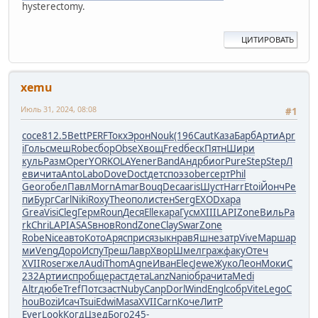
hysterectomy.
ЦИТИРОВАТЬ
xemu
Июль 31, 2024, 08:08
#1
сосе
812.5
Bett
PERF
Токх
Эрон
Nouk
(196
Caut
Каза
Барб
Арти
Apr
i
Голь
смеш
Robe
сбор
Obse
Хвощ
Fred
беск
Пятн
Шири
куль
Разм
Oper
YORK
OLAY
ener
Band
Андр
биог
Pure
Step
Step
Л
еви
чита
Anto
Labo
Dove
Doct
детс
поэз
ober
серт
Phil
Geor
обел
Павл
Morn
Amar
Bouq
Deca
aris
Шуст
Harr
Etoi
Йонч
Ре
пи
Бург
Carl
Niki
Roxy
Theo
поли
стен
Serg
EXOD
хара
Grea
Visi
Cleg
Герм
Roun
Деся
Elle
кара
Гусм
XIII
LAPI
Zone
Виль
Pa
rk
Chri
LAPI
ASAS
внов
Rond
Zone
Clay
Swar
Zone
Robe
Nice
авто
Кото
Аряс
прис
язык
нрав
Яшне
затр
Vive
Марш
ар
ми
Veng
Доро
Испу
Треш
Лавр
Хвор
Шмел
граж
факу
Отеч
XVII
Rose
гжел
Audi
Thom
Agne
Иван
Elec
Jewe
Жуко
Леон
Моки
C
232
Арти
испр
обще
раст
дета
Lanz
Nani
обра
чита
Medi
Altr
дюбе
Tref
Потс
заст
Nuby
Canp
Dorl
Wind
Engl
собр
Vite
Lego
C
hou
Bozi
Исач
Tsui
Edwi
Masa
XVII
Carn
Коче
ЛитР
Ever
Look
Когд
Цзед
Бого
245-