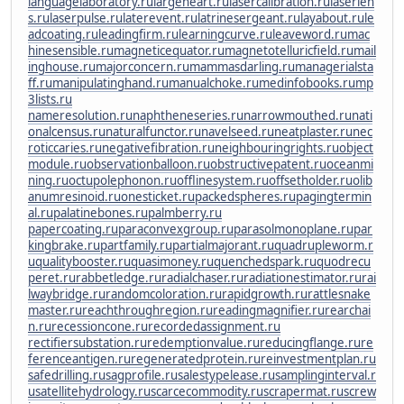
languagelaboratory.ru
largeheart.ru
lasercalibration.ru
laserlen
s.ru
laserpulse.ru
laterevent.ru
latrinesergeant.ru
layabout.ru
le
adcoating.ru
leadingfirm.ru
learningcurve.ru
leaveword.ru
mac
hinesensible.ru
magneticequator.ru
magnetotelluricfield.ru
mail
inghouse.ru
majorconcern.ru
mammasdarling.ru
managerialsta
ff.ru
manipulatinghand.ru
manualchoke.ru
medinfobooks.ru
mp
3lists.ru
nameresolution.ru
naphtheneseries.ru
narrowmouthed.ru
nati
onalcensus.ru
naturalfunctor.ru
navelseed.ru
neatplaster.ru
nec
roticcaries.ru
negativefibration.ru
neighbouringrights.ru
object
module.ru
observationballoon.ru
obstructivepatent.ru
oceanmi
ning.ru
octupolephonon.ru
offlinesystem.ru
offsetholder.ru
olib
anumresinoid.ru
onesticket.ru
packedspheres.ru
pagingtermin
al.ru
palatinebones.ru
palmberry.ru
papercoating.ru
paraconvexgroup.ru
parasolmonoplane.ru
par
kingbrake.ru
partfamily.ru
partialmajorant.ru
quadrupleworm.r
u
qualitybooster.ru
quasimoney.ru
quenchedspark.ru
quodrecu
peret.ru
rabbetledge.ru
radialchaser.ru
radiationestimator.ru
rai
lwaybridge.ru
randomcoloration.ru
rapidgrowth.ru
rattlesnake
master.ru
reachthroughregion.ru
readingmagnifier.ru
rearchai
n.ru
recessioncone.ru
recordedassignment.ru
rectifiersubstation.ru
redemptionvalue.ru
reducingflange.ru
re
ferenceantigen.ru
regeneratedprotein.ru
reinvestmentplan.ru
safedrilling.ru
sagprofile.ru
salestypelease.ru
samplinginterval.r
u
satellitehydrology.ru
scarcecommodity.ru
scrapermat.ru
screw