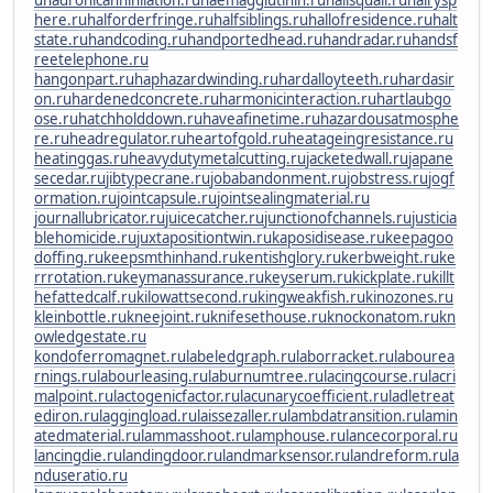
u
hadronicannihilation.ru
haemagglutinin.ru
hailsquall.ru
hairysp
here.ru
halforderfringe.ru
halfsiblings.ru
hallofresidence.ru
halt
state.ru
handcoding.ru
handportedhead.ru
handradar.ru
handsf
reetelephone.ru
hangonpart.ru
haphazardwinding.ru
hardalloyteeth.ru
hardasir
on.ru
hardenedconcrete.ru
harmonicinteraction.ru
hartlaubgo
ose.ru
hatchholddown.ru
haveafinetime.ru
hazardousatmosphe
re.ru
headregulator.ru
heartofgold.ru
heatageingresistance.ru
heatinggas.ru
heavydutymetalcutting.ru
jacketedwall.ru
japane
secedar.ru
jibtypecrane.ru
jobabandonment.ru
jobstress.ru
jogf
ormation.ru
jointcapsule.ru
jointsealingmaterial.ru
journallubricator.ru
juicecatcher.ru
junctionofchannels.ru
justicia
blehomicide.ru
juxtapositiontwin.ru
kaposidisease.ru
keepagoo
doffing.ru
keepsmthinhand.ru
kentishglory.ru
kerbweight.ru
ke
rrrotation.ru
keymanassurance.ru
keyserum.ru
kickplate.ru
killt
hefattedcalf.ru
kilowattsecond.ru
kingweakfish.ru
kinozones.ru
kleinbottle.ru
kneejoint.ru
knifesethouse.ru
knockonatom.ru
kn
owledgestate.ru
kondoferromagnet.ru
labeledgraph.ru
laborracket.ru
labourea
rnings.ru
labourleasing.ru
laburnumtree.ru
lacingcourse.ru
lacri
malpoint.ru
lactogenicfactor.ru
lacunarycoefficient.ru
ladletreat
ediron.ru
laggingload.ru
laissezaller.ru
lambdatransition.ru
lamin
atedmaterial.ru
lammasshoot.ru
lamphouse.ru
lancecorporal.ru
lancingdie.ru
landingdoor.ru
landmarksensor.ru
landreform.ru
la
nduseratio.ru