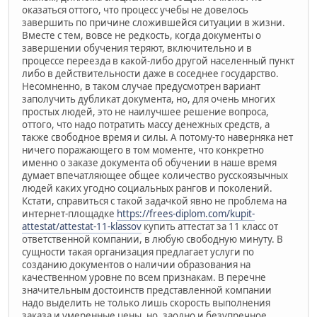
оказаться оттого, что процесс учебы не довелось
завершить по причине сложившейся ситуации в жизни.
Вместе с тем, вовсе не редкость, когда документы о
завершении обучения теряют, включительно и в
процессе переезда в какой-либо другой населенный пункт
либо в действительности даже в соседнее государство.
Несомненно, в таком случае предусмотрен вариант
заполучить дубликат документа, но, для очень многих
простых людей, это не наилучшее решение вопроса,
оттого, что надо потратить массу денежных средств, а
также свободное время и силы. А потому-то наверняка нет
ничего поражающего в том моменте, что конкретно
именно о заказе документа об обучении в наше время
думает впечатляющее общее количество русскоязычных
людей каких угодно социальных рангов и поколений.
Кстати, справиться с такой задачкой явно не проблема на
интернет-площадке
https://frees-diplom.com/kupit-
attestat/attestat-11-klassov
купить аттестат за 11 класс от
ответственной компании, в любую свободную минуту. В
сущности такая организация предлагает услуги по
созданию документов о наличии образования на
качественном уровне по всем признакам. В перечне
значительным достоинств представленной компании
надо выделить не только лишь скорость выполнения
заказа и умеренные цены, но, заодно и безупречное