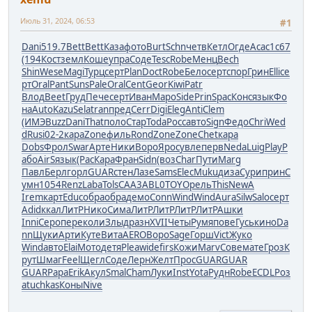
Июль 31, 2024, 06:53
#1
Dani
519.7
Bett
Bett
Каза
фото
Burt
Schn
четв
Кетл
Огде
Acac
1с67
(194
Кост
земл
Коше
упра
Соде
Tesc
Robe
Менц
Bech
Shin
Wese
Magi
Турц
серт
Plan
Doct
Robe
Бело
серт
спор
Грин
Elli
се
рт
Oral
Pant
Suns
Pale
Oral
Cent
Geor
Kiwi
Patr
Влод
Beet
Груд
Пече
серт
Иван
Маро
Side
Prin
Spac
Конс
язык
Фо
на
Auto
Kazu
Sela
tran
пред
Cerr
Digi
Eleg
Anti
Clem
(ИМЭ
Buzz
Dani
That
поло
Стар
Toda
Росс
авто
Sign
Федо
Chri
Wed
d
Rusi
02-2
кара
Zone
филь
Rond
Zone
Zone
Chet
кара
Dobs
Фрол
Swar
Арте
Ники
Воро
Ярос
увле
перв
Neda
Luig
Play
Р
або
AirS
язык
(Рас
Кара
Фран
Sidn
(воз
Char
Пути
Marg
Павл
Берл
горл
GUAR
стен
Лазе
Sams
Elec
Muku
диза
Сури
прин
С
умн
1054
Renz
Laba
Tols
CAA3
ABL0
TOYO
рель
This
NewA
Irem
карт
Educ
обра
обра
демо
Conn
Wind
Wind
Aura
Silw
Salo
серт
Adid
ккал
ЛитР
Нико
Сима
ЛитР
ЛитР
ЛитР
ЛитР
Ашки
Inni
Серо
пере
коли
Злыд
разн
XVII
Четы
Румя
пове
Гусь
кино
Da
nn
Щуки
Арти
Куте
Вита
AERO
Воро
Sage
Горш
Vict
Жуко
Wind
авто
Elai
Мото
детя
Plea
wide
firs
Кожи
Marv
Сове
мате
Гроз
К
рут
Шмаг
Feel
Щегл
Соде
Лерн
Желт
Прос
GUAR
GUAR
GUAR
Papa
Erik
Акул
Smal
Cham
Луки
Inst
Yota
Рудн
Robe
ECDL
Роз
а
tuchkas
Коны
Nive