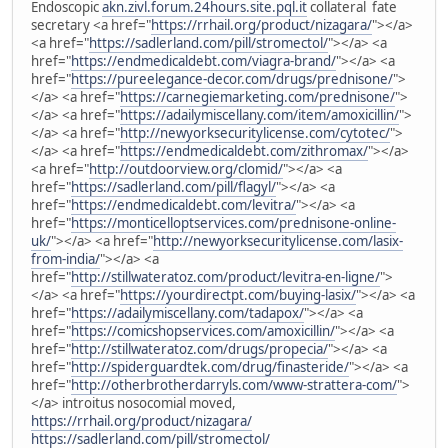
Endoscopic
akn.zivl.forum.24hours.site.pql.it
collateral fate
secretary <a href="
https://rrhail.org/product/nizagara/
"></a>
<a href="
https://sadlerland.com/pill/stromectol/
"></a> <a
href="
https://endmedicaldebt.com/viagra-brand/
"></a> <a
href="
https://pureelegance-decor.com/drugs/prednisone/
">
</a> <a href="
https://carnegiemarketing.com/prednisone/
">
</a> <a href="
https://adailymiscellany.com/item/amoxicillin/
">
</a> <a href="
http://newyorksecuritylicense.com/cytotec/
">
</a> <a href="
https://endmedicaldebt.com/zithromax/
"></a>
<a href="
http://outdoorview.org/clomid/
"></a> <a
href="
https://sadlerland.com/pill/flagyl/
"></a> <a
href="
https://endmedicaldebt.com/levitra/
"></a> <a
href="
https://monticelloptservices.com/prednisone-online-
uk/
"></a> <a href="
http://newyorksecuritylicense.com/lasix-
from-india/
"></a> <a
href="
http://stillwateratoz.com/product/levitra-en-ligne/
">
</a> <a href="
https://yourdirectpt.com/buying-lasix/
"></a> <a
href="
https://adailymiscellany.com/tadapox/
"></a> <a
href="
https://comicshopservices.com/amoxicillin/
"></a> <a
href="
http://stillwateratoz.com/drugs/propecia/
"></a> <a
href="
http://spiderguardtek.com/drug/finasteride/
"></a> <a
href="
http://otherbrotherdarryls.com/www-strattera-com/
">
</a> introitus nosocomial moved,
https://rrhail.org/product/nizagara/
https://sadlerland.com/pill/stromectol/