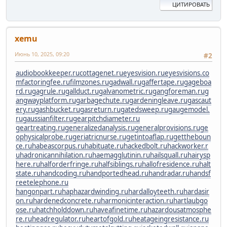
ЦИТИРОВАТЬ
xemu
Июнь 10, 2025, 09:20
#2
audiobookkeeper.ru
cottagenet.ru
eyesvision.ru
eyesvisions.co
m
factoringfee.ru
filmzones.ru
gadwall.ru
gaffertape.ru
gageboa
rd.ru
gagrule.ru
gallduct.ru
galvanometric.ru
gangforeman.ru
g
angwayplatform.ru
garbagechute.ru
gardeningleave.ru
gascaut
ery.ru
gashbucket.ru
gasreturn.ru
gatedsweep.ru
gaugemodel.
ru
gaussianfilter.ru
gearpitchdiameter.ru
geartreating.ru
generalizedanalysis.ru
generalprovisions.ru
ge
ophysicalprobe.ru
geriatricnurse.ru
getintoaflap.ru
gettheboun
ce.ru
habeascorpus.ru
habituate.ru
hackedbolt.ru
hackworker.r
u
hadronicannihilation.ru
haemagglutinin.ru
hailsquall.ru
hairysp
here.ru
halforderfringe.ru
halfsiblings.ru
hallofresidence.ru
halt
state.ru
handcoding.ru
handportedhead.ru
handradar.ru
handsf
reetelephone.ru
hangonpart.ru
haphazardwinding.ru
hardalloyteeth.ru
hardasir
on.ru
hardenedconcrete.ru
harmonicinteraction.ru
hartlaubgo
ose.ru
hatchholddown.ru
haveafinetime.ru
hazardousatmosphe
re.ru
headregulator.ru
heartofgold.ru
heatageingresistance.ru