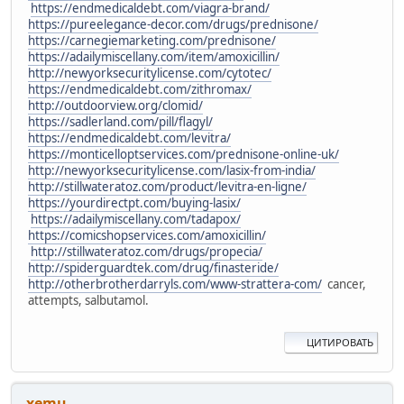
https://endmedicaldebt.com/viagra-brand/
https://pureelegance-decor.com/drugs/prednisone/
https://carnegiemarketing.com/prednisone/
https://adailymiscellany.com/item/amoxicillin/
http://newyorksecuritylicense.com/cytotec/
https://endmedicaldebt.com/zithromax/
http://outdoorview.org/clomid/
https://sadlerland.com/pill/flagyl/
https://endmedicaldebt.com/levitra/
https://monticelloptservices.com/prednisone-online-uk/
http://newyorksecuritylicense.com/lasix-from-india/
http://stillwateratoz.com/product/levitra-en-ligne/
https://yourdirectpt.com/buying-lasix/
https://adailymiscellany.com/tadapox/
https://comicshopservices.com/amoxicillin/
http://stillwateratoz.com/drugs/propecia/
http://spiderguardtek.com/drug/finasteride/
http://otherbrotherdarryls.com/www-strattera-com/
cancer,
attempts, salbutamol.
ЦИТИРОВАТЬ
xemu