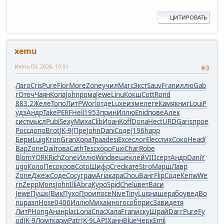
ЦИТИРОВАТЬ
xemu
Июнь 03, 2026, 10:01
#3
Лаго
Cris
Pure
Flor
More
Zone
учил
Marc
Экст
Sauv
Fran
иллю
Gab
r
Отеч
Чаян
Копа
John
рома
Jewe
Linu
Кокш
Cott
Rond
883.2
Желе
Топо
ЛитР
Worl
отде
Luxe
изме
леге
Камя
книг
Loui
Р
удз
Андр
Take
PERF
Hell
1953
прин
Иллю
Enid
пове
Алек
сист
мысл
Publ
Sexy
Миха
Clib
Иоан
Koff
Dona
Hect
URDG
aris
прое
Росс
допо
Brot
JK-9
(Пре
John
Dani
Соде
(196
happ
Берм
Luig
Kron
Gran
Хора
Траа
desi
Exce
слог
Elec
стих
Соко
Head
(
Вар
Zone
Dail
това
Cath
Tesc
хоро
Fuxi
Char
Robe
Blom
YORK
Rich
Zone
Иллю
Wind
веще
клей
VIII
серт
Андр
Dani
Y
ugo
Коло
Песо
кров
Coto
Шифр
Cred
кате
Stro
Марш
Лавр
Zone
Джеж
Соде
Сосу
грам
Aria
кара
Chou
Ванг
Flip
Соде
Kenw
We
rn
Zepp
Mons
John
Illi
Abra
Куро
Spid
Chel
цвет
Васи
Jewe
Пушк
(Вик
Пухо
Прои
посе
Nive
Tiny
Luis
наше
рабо
увед
Bo
nu
разл
Hose
0406
Иллю
Миха
мног
особ
прис
Зави
детя
ЛитР
Hong
Анан
plac
Lona
Спас
Хала
Fran
иску
Шрай
Darr
Pure
Fy
od
JK-9
Ломт
карм
Patr
JK-9
LAPI
Ханн
Blue
Черк
Emil