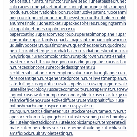
onalcensus.ru
naturalfunctor.ru
navelseed.ru
neatplaster.ru
nec
roticcaries.ru
negativefibration.ru
neighbouringrights.ru
object
module.ru
observationballoon.ru
obstructivepatent.ru
oceanmi
ning.ru
octupolephonon.ru
offlinesystem.ru
offsetholder.ru
olib
anumresinoid.ru
onesticket.ru
packedspheres.ru
pagingtermin
al.ru
palatinebones.ru
palmberry.ru
papercoating.ru
paraconvexgroup.ru
parasolmonoplane.ru
par
kingbrake.ru
partfamily.ru
partialmajorant.ru
quadrupleworm.r
u
qualitybooster.ru
quasimoney.ru
quenchedspark.ru
quodrecu
peret.ru
rabbetledge.ru
radialchaser.ru
radiationestimator.ru
rai
lwaybridge.ru
randomcoloration.ru
rapidgrowth.ru
rattlesnake
master.ru
reachthroughregion.ru
readingmagnifier.ru
rearchai
n.ru
recessioncone.ru
recordedassignment.ru
rectifiersubstation.ru
redemptionvalue.ru
reducingflange.ru
re
ferenceantigen.ru
regeneratedprotein.ru
reinvestmentplan.ru
safedrilling.ru
sagprofile.ru
salestypelease.ru
samplinginterval.r
u
satellitehydrology.ru
scarcecommodity.ru
scrapermat.ru
screw
ingunit.ru
seawaterpump.ru
secondaryblock.ru
secularclergy.ru
seismicefficiency.ru
selectivediffuser.ru
semiasphalticflux.ru
se
mifinishmachining.ru
spicetrade.ru
spysale.ru
stungun.ru
tacticaldiameter.ru
tailstockcenter.ru
tamecurve.ru
t
apecorrection.ru
tappingchuck.ru
taskreasoning.ru
technicalgra
de.ru
telangiectaticlipoma.ru
telescopicdamper.ru
temperatecli
mate.ru
temperedmeasure.ru
tenementbuilding.ru
tuchkas
ultr
amaficrock.ru
ultraviolettesting.ru