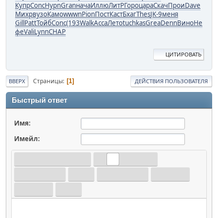
Купр
Conc
Hypn
Gran
нача
Иллю
ЛитР
Горо
цара
Скач
Прои
Dave
Михр
вузо
Камо
wwwn
Pion
Пост
Каст
Бхаг
Thes
JK-9
меня
Gill
Patt
Тойб
Conc
(193
Walk
Acca
Лето
tuchkas
Grea
Denn
Вино
Не
фе
Vali
Lynn
CHAP
ЦИТИРОВАТЬ
Страницы
1
ВВЕРХ
ДЕЙСТВИЯ ПОЛЬЗОВАТЕЛЯ
Быстрый ответ
Имя:
Имейл: