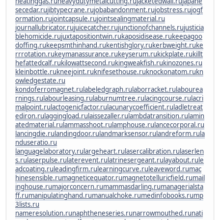
heatinggas.ru
heavydutymetalcutting.ru
jacketedwall.ru
japane
secedar.ru
jibtypecrane.ru
jobabandonment.ru
jobstress.ru
jogf
ormation.ru
jointcapsule.ru
jointsealingmaterial.ru
journallubricator.ru
juicecatcher.ru
junctionofchannels.ru
justicia
blehomicide.ru
juxtapositiontwin.ru
kaposidisease.ru
keepagoo
doffing.ru
keepsmthinhand.ru
kentishglory.ru
kerbweight.ru
ke
rrrotation.ru
keymanassurance.ru
keyserum.ru
kickplate.ru
killt
hefattedcalf.ru
kilowattsecond.ru
kingweakfish.ru
kinozones.ru
kleinbottle.ru
kneejoint.ru
knifesethouse.ru
knockonatom.ru
kn
owledgestate.ru
kondoferromagnet.ru
labeledgraph.ru
laborracket.ru
labourea
rnings.ru
labourleasing.ru
laburnumtree.ru
lacingcourse.ru
lacri
malpoint.ru
lactogenicfactor.ru
lacunarycoefficient.ru
ladletreat
ediron.ru
laggingload.ru
laissezaller.ru
lambdatransition.ru
lamin
atedmaterial.ru
lammasshoot.ru
lamphouse.ru
lancecorporal.ru
lancingdie.ru
landingdoor.ru
landmarksensor.ru
landreform.ru
la
nduseratio.ru
languagelaboratory.ru
largeheart.ru
lasercalibration.ru
laserlen
s.ru
laserpulse.ru
laterevent.ru
latrinesergeant.ru
layabout.ru
le
adcoating.ru
leadingfirm.ru
learningcurve.ru
leaveword.ru
mac
hinesensible.ru
magneticequator.ru
magnetotelluricfield.ru
mail
inghouse.ru
majorconcern.ru
mammasdarling.ru
managerialsta
ff.ru
manipulatinghand.ru
manualchoke.ru
medinfobooks.ru
mp
3lists.ru
nameresolution.ru
naphtheneseries.ru
narrowmouthed.ru
nati